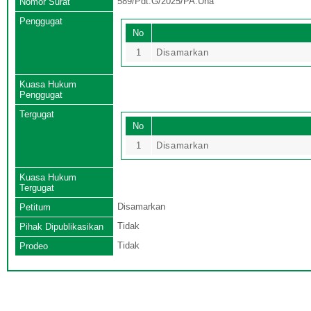
589/Pdt.G/2025/PA.Una
Nomor Surat
Penggugat
No
1
Disamarkan
Kuasa Hukum
Penggugat
Tergugat
No
1
Disamarkan
Kuasa Hukum
Tergugat
Disamarkan
Petitum
Tidak
Pihak Dipublikasikan
Tidak
Prodeo