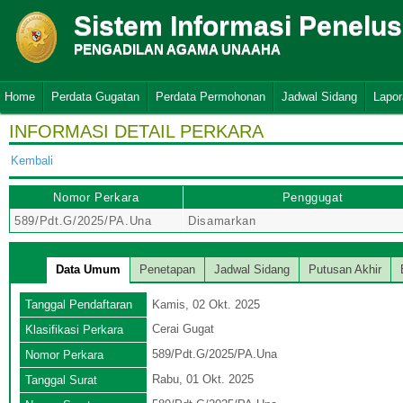
Sistem Informasi Penelu
PENGADILAN AGAMA UNAAHA
Home
Perdata Gugatan
Perdata Permohonan
Jadwal Sidang
Lapor
INFORMASI DETAIL PERKARA
Kembali
Nomor Perkara
Penggugat
589/Pdt.G/2025/PA.Una
Disamarkan
Data Umum
Penetapan
Jadwal Sidang
Putusan Akhir
Tanggal Pendaftaran
Kamis, 02 Okt. 2025
Cerai Gugat
Klasifikasi Perkara
589/Pdt.G/2025/PA.Una
Nomor Perkara
Rabu, 01 Okt. 2025
Tanggal Surat